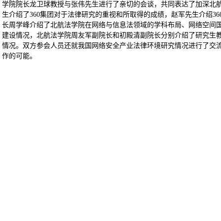
学院院长龙卫球教授与张伟先生进行了亲切的会谈，共同表达了加深北
生介绍了
3
60
集团对于法律研究的重视和所取得的成绩，赵军先生介绍
3
6
长周学峰介绍了北航法学院在网络与信息法领域的学科布局、网络空间
建设情况，北航法学院周友军副院长和初殿清副院长分别介绍了研究生
情况。双方参会人员还就我国网络安全产业法律环境研究情况进行了交
作的可能。