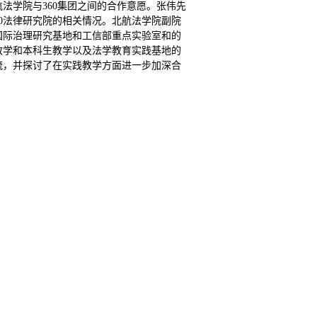
航法学院与
3
60
集团之间的合作意愿。张伟先
0
法律研究院的相关情况。北航法学院副院
国际治理研究基地和工信部重点实验室和的
教学和本科生教学以及法学教育实践基地的
流，并探讨了在实践教学方面进一步加深合