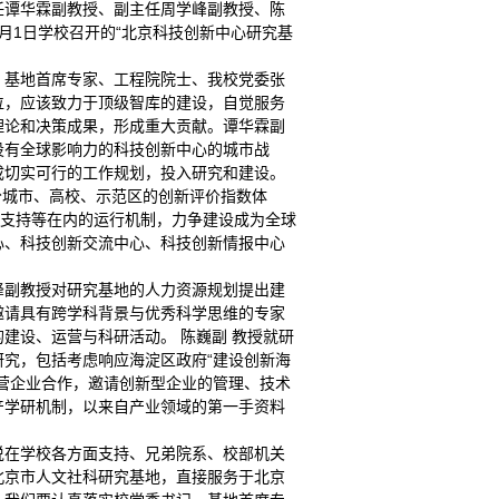
任谭华霖副教授、副主任周学峰副教授、陈
月1日学校召开的“北京科技创新中心研究基
，基地首席专家、工程院院士、我校党委张
位，应该致力于顶级智库的建设，自觉服务
理论和决策成果，形成重大贡献。谭华霖副
设有全球影响力的科技创新中心的城市战
成切实可行的工作规划，投入研究和建设。
区分城市、高校、示范区的创新评价指数体
务支持等在内的运行机制，力争建设成为全球
心、科技创新交流中心、科技创新情报中心
峰副教授对研究基地的人力资源规划提出建
邀请具有跨学科背景与优秀科学思维的专家
建设、运营与科研活动。 陈巍副 教授就研
究，包括考虑响应海淀区政府“建设创新海
营企业合作，邀请创新型企业的管理、技术
产学研机制，以来自产业领域的第一手资料
说在学校各方面支持、兄弟院系、校部机关
北京市人文社科研究基地，直接服务于北京