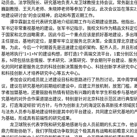
动员会。法学院院长、研究基地负责人龙卫球教授主持会议。常务副主
巍副教授、王天凡老师、朱晓婷老师等参加了会议。此次会议旨在落实2
地建设研讨会”的会议精神，启动和布置近期工作。
谭华霖副主任代表研究基地介绍前期工作与近期建设思路。他指出
军书记非常重视基地的建设。张军书记指示，我校文科作为精品文科定
于国家和北京战略需求，因此今后一个重点应该是抓好基地建设，多出
主任提出，基地的定位，是要牢牢立足服务北京决策，全面支撑北京建
略，为此，今后一个时期首先是迅速建立组织架构、配齐人员，并且形
基地将执行“1+1+N”的建设构想，即打造1个高端交流平台，1套分别
系，N项包括信息情报、学术研究、决策研究、学会期刊平台建设、服
化的同时紧密服务北京的科技创新决策服务中心、科技创新学术研究中
和科技创新人才培养研究中心等五大中心。
参加会议的成员就上述建设目标和思路进行了热烈讨论。其中周学
议，建议在研究基地的前期组织建设中，应建立开放机制，放宽门槛，
学者加盟基地，还要鼓励有热情有韧劲有兴趣的青年学生积极参与基地的
究基地的对外合作渠道提出建议，特别是针对北京科技示范区进行典型研
淀，打造海淀经验”的方针，与作为创新主力的海淀区各高新技术领域民
与法务人员参与基地建设特别是其中的平台建设，共同建立研究基地的
为基础，形成具有前端性的研究成果。
龙卫球院长代表学院和研究基地感谢与会人员前期的扎实工作，他
鼎力帮助协助下，我们学院成功争取到这个极其具有战略和前瞻意义的