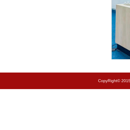
CopyRight© 201