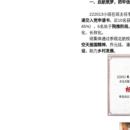
一、启航筑梦，把牢信
222013小班在班
递交入党申请书
，近10名
45%），6名处于
院推阶段
化、长效化。
班集体通过参观北航校
空天报国精神
。乔元廷、潘
设
，助力
乡村发展
。