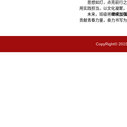
思想如灯，点亮前行之
用实践担当，以文化凝聚，
未来，班级将
继续加强
贡献青春力量，奋力书写为
CopyRight© 201