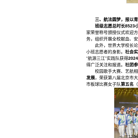
三、航法圆梦，报以青
班级志愿总时长8523
家荣誉称号颁授仪式欢迎方
务，组织开展全校献血、安
此外，世界大学校长论
小班志愿者的身影。
社会实
“航源三江”实践队获得
20
得广泛关注和报道。
社团参
校园歌手大赛、艺航相
发展
，荣获第八届北京市大
市板球比赛女子队
第五名
（