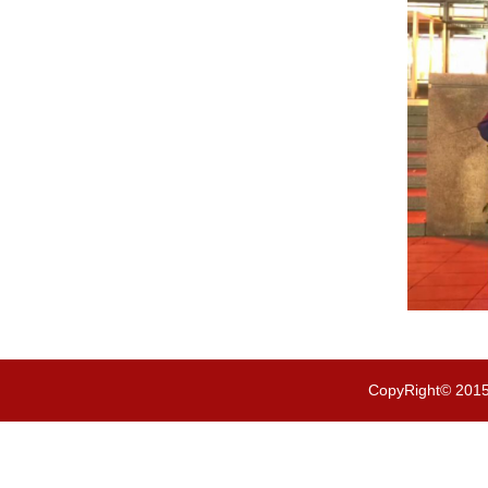
CopyRight© 201