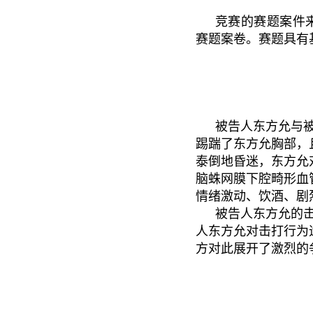
竞赛的赛题案件
赛题案卷。赛题具有
被告人东方允与
踢踹了东方允胸部，
泰倒地昏迷，东方允
脑蛛网膜下腔畸形血
情绪激动、饮酒、剧
被告人东方允的
人东方允对击打行为
方对此展开了激烈的